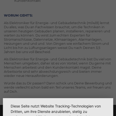
Kundenkontakt
WORUM GEHT'S:
Als Elektroniker für Energie- und Gebäudetechnik (m/w/d) lernst
Du alles, was Du an Fachwissen brauchst, um die Techniken in
unseren heutigen Gebäuden planen, installieren, reparieren und
warten zu können. Du wirst zum echten Experten für
Stromanschlüsse, Datennetze, Klimaanlagen, Alarmanlagen,
Heizungen und und und. Von Dingen wie einfachem Strom und
Licht bis hin zu Lüftungsanlagen weisst Du nach Deinen 3,5
Jahren bei uns voll Bescheid.
Als Elektroniker für Energie- und Gebäudetechnik bist Du viel von
Menschen umgeben, daher ist es von Vorteil, wenn Du gerne mit
Menschen arbeitest und den Kundenkontakt magst. Deine
Arbeitsorte sind sehr abwechslungsreich und bieten immer
wieder neue Herausforderungen.
Würde das zu Dir passen? Dann schick uns Deine Bewerbung und
werde vielleicht schon bald ein Teil unseres Teams, wir freuen uns
auf Dich.
Diese Seite nutzt Website Tracking-Technologien von
Dritten, um ihre Dienste anzubieten, stetig zu