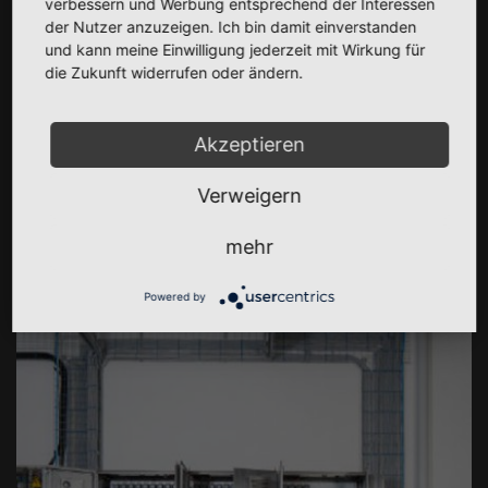
verbessern und Werbung entsprechend der Interessen
der Nutzer anzuzeigen. Ich bin damit einverstanden
und kann meine Einwilligung jederzeit mit Wirkung für
die Zukunft widerrufen oder ändern.
KONTAKT
Akzeptieren
Am Neuhof 3, 23558 Lübeck
Verweigern
0451 / 583 403-0
info@confurius-schaltanlagen.de
mehr
Mo-Do 7 - 16 Uhr I Fr: 7 - 13 Uhr
Powered by